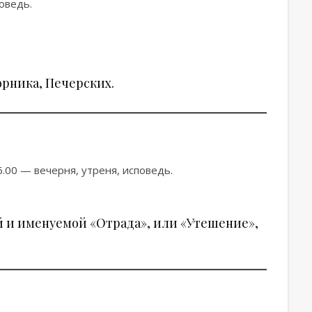
оведь.
рника, Печерских.
6.00 — вечерня, утреня, исповедь.
ой и именуемой «Отрада», или «Утешение»,