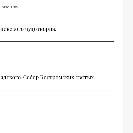
льница».
левского чудотворца.
адского. Собор Костромских святых.