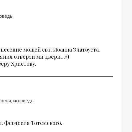
оведь.
несение мощей свт. Иоанна Златоуста.
аяния отверзи ми двери…»)
еру Христову.
треня, исповедь.
п. Феодосия Тотемского.