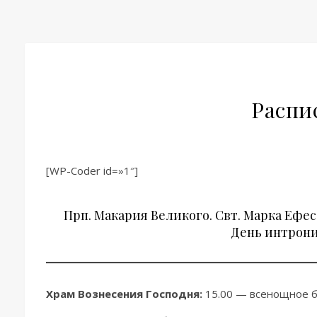
Распи
[WP-Coder id=»1″]
Прп. Макария Великого. Свт. Марка Ефе
День интрони
Храм Вознесения Господня:
15.00 — всенощное б