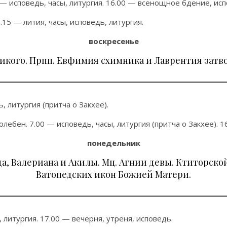
 — исповедь, часы, литургия. 16.00 — всенощное бдение, исп
.15 — лития, часы, исповедь, литургия.
воскресенье
икого. Прпп. Евфимия схимника и Лаврентия затво
, литургия (притча о Закхее).
ебен. 7.00 — исповедь, часы, литургия (притча о Закхее). 1
понедельник
да, Валериана и Акилы. Мц. Агнии девы. Ктиторск
Ватопедских икон Божией Матери.
 литургия. 17.00 — вечерня, утреня, исповедь.