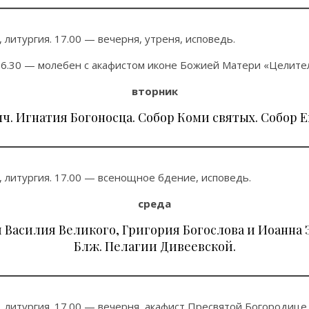
 литургия. 17.00 — вечерня, утреня, исповедь.
6.30 — молебен с акафистом иконе Божией Матери «Целите
вторник
. Игнатия Богоносца. Собор Коми святых. Собор Е
, литургия. 17.00 — всенощное бдение, исповедь.
среда
 Василия Великого, Григория Богослова и Иоанна З
Блж. Пелагии Дивеевской.
, литургия. 17.00 — вечерня, акафист Пресвятой Богородиц