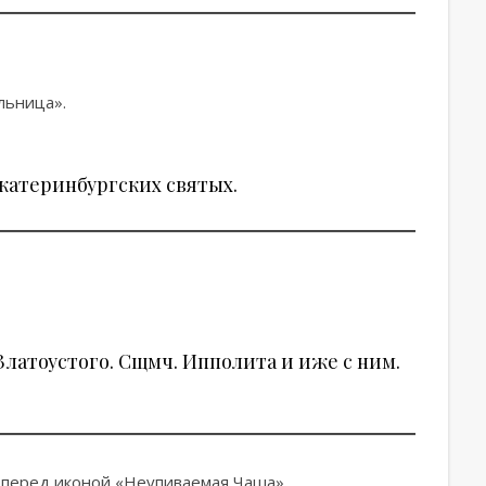
льница».
катеринбургских святых.
латоустого. Сщмч. Ипполита и иже с ним.
е перед иконой «Неупиваемая Чаша».