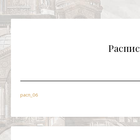
Распис
расп_06