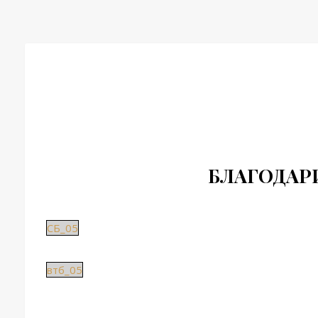
БЛАГОДАР
СБ_05
втб_05