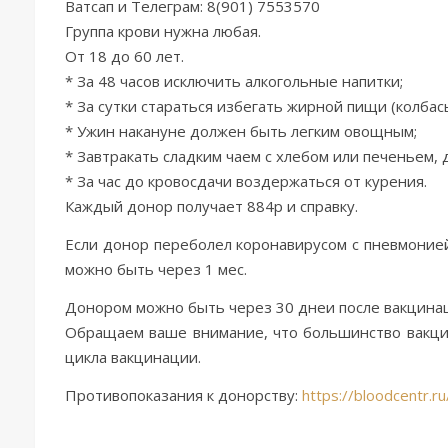
Ватсап и Телеграм: 8(901) 7553570
Группа крови нужна любая.
От 18 до 60 лет.
* За 48 часов исключить алкогольные напитки;
* За сутки стараться избегать жирной пищи (колбасы,
* Ужин накануне должен быть легким овощным;
* Завтракать сладким чаем с хлебом или печеньем,
* За час до кровосдачи воздержаться от курения.
Каждый донор получает 884р и справку.
Если донор переболел коронавирусом с пневмонией
можно быть через 1 мес.
Донором можно быть через 30 днеи‌ после вакцина
Обращаем ваше внимание, что большинство вакцин 
цикла вакцинации.
Противопоказания к донорству:
https://bloodcentr.