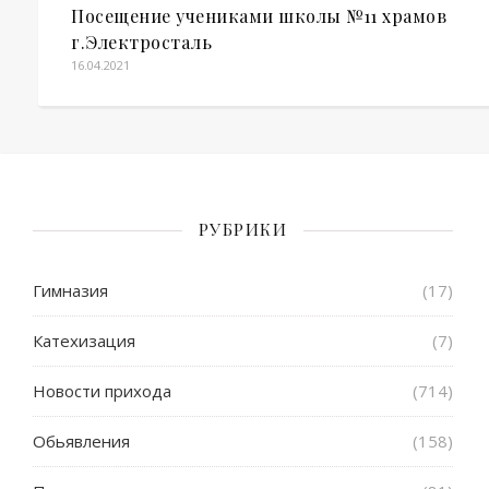
Посещение учениками школы №11 храмов
г.Электросталь
16.04.2021
РУБРИКИ
Гимназия
(17)
Катехизация
(7)
Новости прихода
(714)
Обьявления
(158)